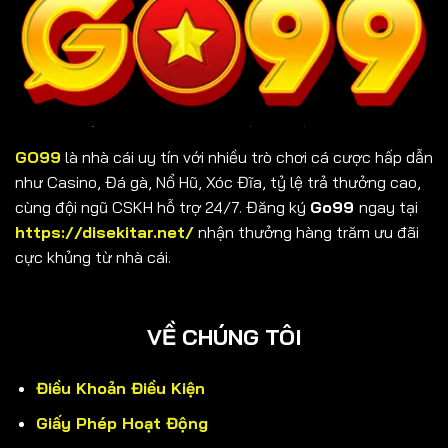
GO99
là nhà cái uy tín với nhiều trò chơi cá cược hấp dẫn
như Casino, Đá gà, Nổ Hũ, Xóc Đĩa, tỷ lệ trả thưởng cao,
cùng đội ngũ CSKH hỗ trợ 24/7. Đăng ký
Go99
ngay tại
https://disekitar.net/
nhận thưởng hàng trăm ưu đãi
cực khủng từ nhà cái.
VỀ CHÚNG TÔI
Điều Khoản Điều Kiện
Giấy Phép Hoạt Động