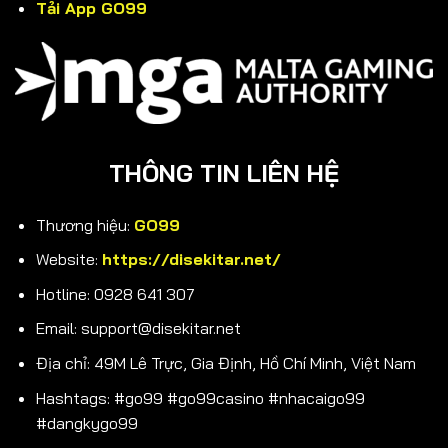
Tải App GO99
THÔNG TIN LIÊN HỆ
Thương hiệu:
GO99
Website:
https://disekitar.net/
Hotline:
0928 641 307
Email:
support@disekitar.net
Địa chỉ:
49M Lê Trực, Gia Định, Hồ Chí Minh, Việt Nam
Hashtags: #go99 #go99casino #nhacaigo99
#dangkygo99