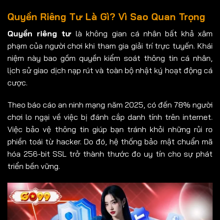
Quyền Riêng Tư Là Gì? Vì Sao Quan Trọng
Quyền riêng tư
là không gian cá nhân bất khả xâm
phạm của người chơi khi tham gia giải trí trực tuyến. Khái
niệm này bao gồm quyền kiểm soát thông tin cá nhân,
lịch sử giao dịch nạp rút và toàn bộ nhật ký hoạt động cá
cược.
Theo báo cáo an ninh mạng năm 2025, có đến 78% người
chơi lo ngại về việc bị đánh cắp danh tính trên internet.
Việc bảo vệ thông tin giúp bạn tránh khỏi những rủi ro
phiền toái từ hacker. Do đó, hệ thống bảo mật chuẩn mã
hóa 256-bit SSL trở thành thước đo uy tín cho sự phát
triển bền vững.