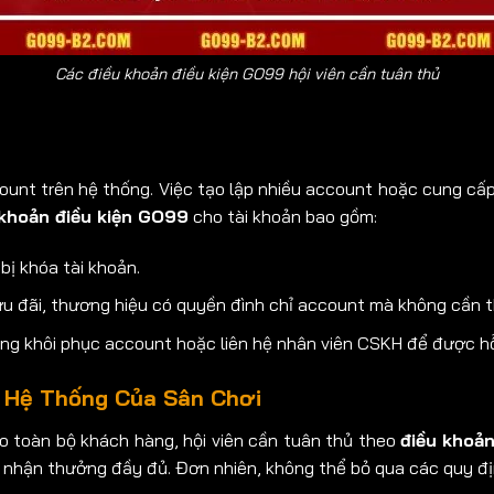
Các điều khoản điều kiện GO99 hội viên cần tuân thủ
ount trên hệ thống. Việc tạo lập nhiều account hoặc cung cấp
 khoản điều kiện GO99
cho tài khoản bao gồm:
bị khóa tài khoản.
ưu đãi, thương hiệu có quyền đình chỉ account mà không cần 
ng khôi phục account hoặc liên hệ nhân viên CSKH để được hỗ
n Hệ Thống Của Sân Chơi
 toàn bộ khách hàng, hội viên cần tuân thủ theo
điều khoả
o nhận thưởng đầy đủ. Đơn nhiên, không thể bỏ qua các quy đ