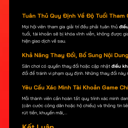
Tuân Thủ Quy Định Về Độ Tuổi Tham G
Mọi hội viên tham gia giải trí đều phải tuân thủ
điề
tuổi, tài khoản sẽ bị khóa vĩnh viễn, không được g
hiện giao dịch về sau.
Khả Năng Thay Đổi, Bổ Sung Nội Dung
Sân chơi có quyền thay đổi hoặc cập nhật
điều k
đổi để tránh vi phạm quy định. Những thay đổi này 
Yêu Cầu Xác Minh Tài Khoản Game Ch
Mỗi thành viên cần hoàn tất quy trình xác minh da
(căn cước công dân hoặc hộ chiếu) và thông tin li
rút tiền, khuyến mãi,…
Kết Luận