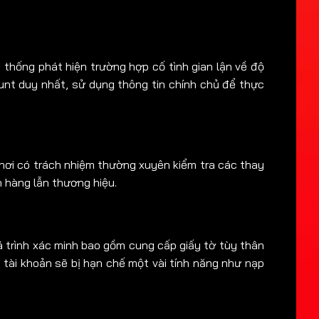
ệ thống phát hiện trường hợp cố tình gian lận về độ
count duy nhất, sử dụng thông tin chính chủ để thực
hơi có trách nhiệm thường xuyên kiểm tra các thay
h hàng lẫn thương hiệu.
á trình xác minh bao gồm cung cấp giấy tờ tùy thân
 tài khoản sẽ bị hạn chế một vài tính năng như nạp