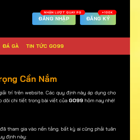
ĐĂNG NHẬP
ĐĂNG KÝ
ĐÁ GÀ
TIN TỨC GO99
Trọng Cần Nắm
iải trí trên website. Các quy định này áp dụng cho
 dõi chi tiết trong bài viết của
GO99
hôm nay nhé!
 đã tham gia vào nền tảng. bất kỳ ai cũng phải tuân
uy định này: