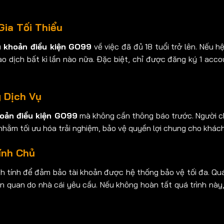
ia Tối Thiểu
u khoản điều kiện GO99
về việc đã đủ 18 tuổi trở lên. Nếu h
iao dịch bất kì lần nào nữa. Đặc biệt, chỉ được đăng ký 1 ac
 Dịch Vụ
hoản điều kiện GO99
mà không cần thông báo trước. Người c
nhằm tối ưu hóa trải nghiệm, bảo vệ quyền lợi chung cho khác
ính Chủ
nh tính để đảm bảo tài khoản được hệ thống bảo vệ tối đa. Qu
ên quan do nhà cái yêu cầu. Nếu không hoàn tất quá trình này,