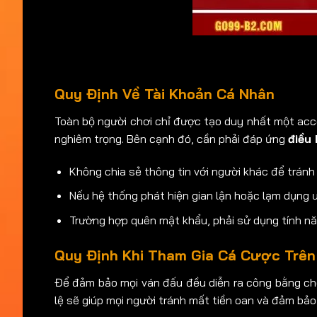
Quy Định Về Tài Khoản Cá Nhân
Toàn bộ người chơi chỉ được tạo duy nhất một acc
nghiêm trọng. Bên cạnh đó, cần phải đáp ứng
điều
Không chia sẻ thông tin với người khác để tránh 
Nếu hệ thống phát hiện gian lận hoặc lạm dụng 
Trường hợp quên mật khẩu, phải sử dụng tính nă
Quy Định Khi Tham Gia Cá Cược Trê
Để đảm bảo mọi ván đấu đều diễn ra công bằng cho
lệ sẽ giúp mọi người tránh mất tiền oan và đảm bả