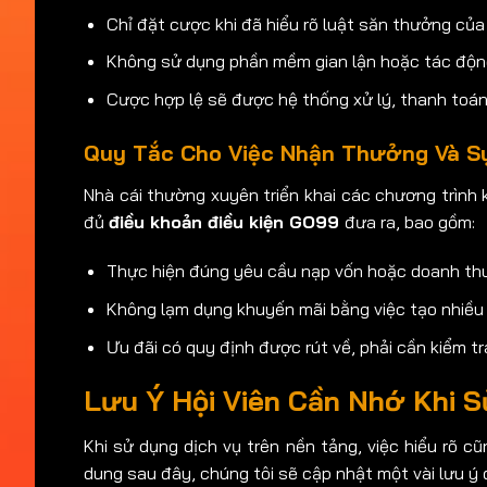
Chỉ đặt cược khi đã hiểu rõ luật săn thưởng của 
Không sử dụng phần mềm gian lận hoặc tác độn
Cược hợp lệ sẽ được hệ thống xử lý, thanh toán
Quy Tắc Cho Việc Nhận Thưởng Và Sự
Nhà cái thường xuyên triển khai các chương trình
đủ
điều khoản điều kiện GO99
đưa ra, bao gồm:
Thực hiện đúng yêu cầu nạp vốn hoặc doanh thu 
Không lạm dụng khuyến mãi bằng việc tạo nhiều
Ưu đãi có quy định được rút về, phải cần kiểm tr
Lưu Ý Hội Viên Cần Nhớ Khi 
Khi sử dụng dịch vụ trên nền tảng, việc hiểu rõ 
dung sau đây, chúng tôi sẽ cập nhật một vài lưu ý 